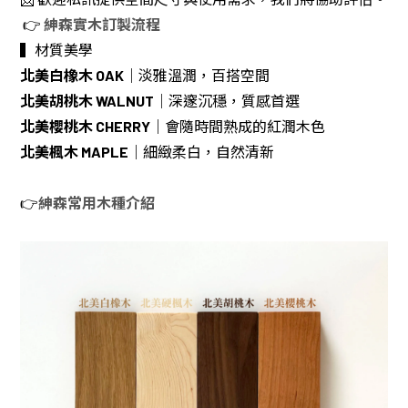
👉
紳森實木訂製流程
▍材質美學
北美白橡木 OAK
｜淡雅溫潤，百搭空間
北美胡桃木 WALNUT
｜深邃沉穩，質感首選
北美櫻桃木 CHERRY
｜會隨時間熟成的紅潤木色
北美楓木 MAPLE
｜細緻柔白，自然清新
👉
紳森常用木種介紹