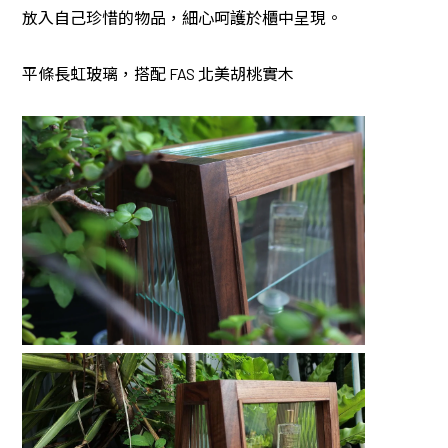
放入自己珍惜的物品，細心呵護於櫃中呈現。
平條長虹玻璃，搭配 FAS 北美胡桃實木