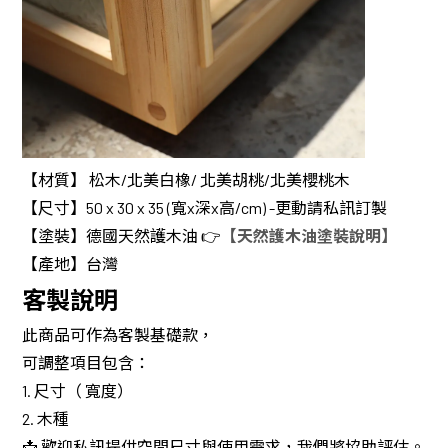
【材質】 松木/北美白橡/ 北美胡桃/北美櫻桃木
【尺寸】50 x 30 x 35 (寬x深x高/cm) -更動請私訊訂製
【塗裝】德國天然護木油 👉
【天然護木油塗裝說明】
【產地】台灣
客製說明
此商品可作為客製基礎款，
可調整項目包含：
1. 尺寸（ 寬度）
2. 木種
📩 歡迎私訊提供空間尺寸與使用需求，我們將協助評估。