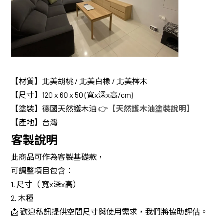
【材質】北美胡桃 / 北美白橡 / 北美梣木
【尺寸】120 x 60 x 50 (寬x深x高/cm)
【塗裝】德國天然護木油 👉
【天然護木油塗裝說明】
【產地】台灣
客製說明
此商品可作為客製基礎款，
可調整項目包含：
1. 尺寸（ 寬x深x高）
2. 木種
📩 歡迎私訊提供空間尺寸與使用需求，我們將協助評估。