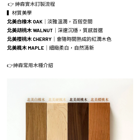
👉
紳森實木訂製流程
▍材質美學
北美白橡木 OAK
｜淡雅溫潤，百搭空間
北美胡桃木 WALNUT
｜深邃沉穩，質感首選
北美櫻桃木 CHERRY
｜會隨時間熟成的紅潤木色
北美楓木 MAPLE
｜細緻柔白，自然清新
👉
紳森常用木種介紹